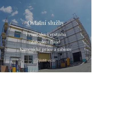
Ostatní služby
Průmyslová výstavba
Zateplení fasád
Kamenické práce a gabiony
Zjistit více
Vyřízení stavebního
povolení a ohlášení stavby
Pomůžeme Vám s vyřízením