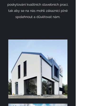
poskytování kvalitních stavebních prací,
tak aby se na nás mohli zákazníci plně
spolehnout a důvěřovat nám.