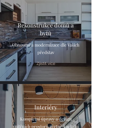
Rekonstrukce domů a
bytů
Obnovení a modernizace dle Vašich
představ
Zjistit více
Interiéry
Kompletní úpravy a design
vnitřních prostorů včetně kuchyní